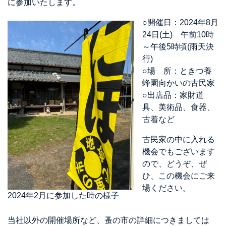
に参加いたします。
○開催日：2024年8月
24日(土) 午前10時
～午後5時頃(雨天決
行)
○場 所：ときつ養
蜂園向かいの古民家
○出店品：家財道
具、美術品、食器、
古着など
古民家の中に入れる
機会でもございます
ので、どうぞ、ぜ
ひ、この機会にご来
場ください。
2024年2月に参加した時の様子
当社以外の開催場所など、蚤の市の詳細につきましては