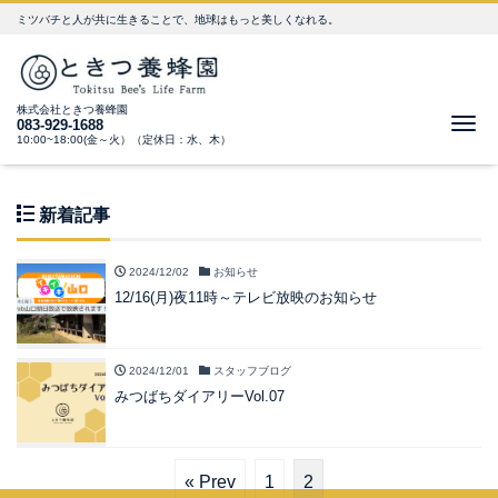
ミツバチと人が共に生きることで、地球はもっと美しくなれる。
株式会社ときつ養蜂園
Me
083-929-1688
10:00~18:00(金～火）（定休日：水、木）
新着記事
2024/12/02
お知らせ
12/16(月)夜11時～テレビ放映のお知らせ
2024/12/01
スタッフブログ
みつばちダイアリーVol.07
« Prev
1
2