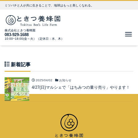
ミツバチと人が共に生きることで、地球はもっと美しくなれる。
株式会社ときつ養蜂園
Me
083-929-1688
10:00~18:00(金～火）（定休日：水、木）
新着記事
2025/04/02
お知らせ
4/27(日)マルシェで「はちみつの量り売り」やります！