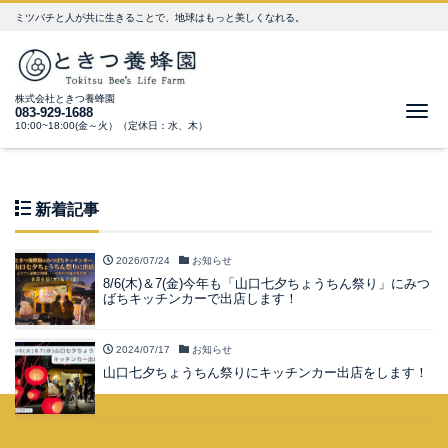
ミツバチと人が共に生きることで、地球はもっと美しくなれる。
株式会社ときつ養蜂園
Me
083-929-1688
10:00~18:00(金～火）（定休日：水、木）
新着記事
2026/07/24
お知らせ
8/6(木)＆7(金)今年も「山口七夕ちょうちん祭り」にみつ
ばちキッチンカーで出店します！
2024/07/17
お知らせ
山口七夕ちょうちん祭りにキッチンカー出店をします！