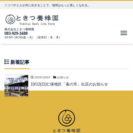
ミツバチと人が共に生きることで、地球はもっと美しくなれる。
株式会社ときつ養蜂園
Me
083-929-1688
10:00~18:00(金～火）（定休日：水、木）
新着記事
2025/10/07
お知らせ
10/12(日)仁保地区「蚤の市」出店のお知らせ