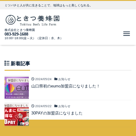
ミツバチと人が共に生きることで、地球はもっと美しくなれる。
株式会社ときつ養蜂園
Me
083-929-1688
10:00~18:00(金～火）（定休日：水、木）
新着記事
2024/05/24
お知らせ
山口県初のeumo加盟店になりました！
2024/05/22
お知らせ
30PAYの加盟店になりました