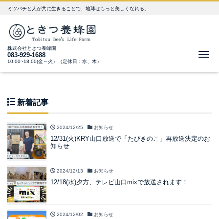
ミツバチと人が共に生きることで、地球はもっと美しくなれる。
株式会社ときつ養蜂園
Me
083-929-1688
10:00~18:00(金～火）（定休日：水、木）
新着記事
2024/12/25
お知らせ
12/31(火)KRY山口放送で「たびきのこ」再放送決定のお
知らせ
2024/12/13
お知らせ
12/18(水)夕方、テレビ山口mixで放送されます！
2024/12/02
お知らせ