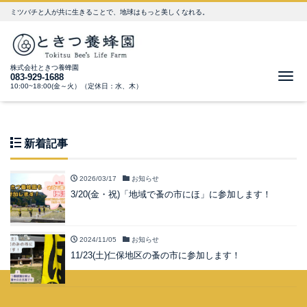
ミツバチと人が共に生きることで、地球はもっと美しくなれる。
株式会社ときつ養蜂園
Me
083-929-1688
10:00~18:00(金～火）（定休日：水、木）
新着記事
2026/03/17
お知らせ
3/20(金・祝)「地域で蚤の市にほ」に参加します！
2024/11/05
お知らせ
11/23(土)仁保地区の蚤の市に参加します！