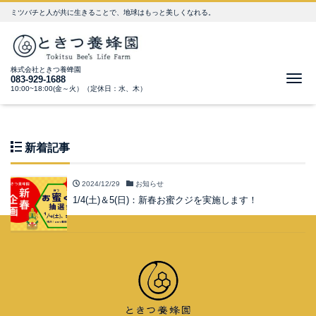
ミツバチと人が共に生きることで、地球はもっと美しくなれる。
株式会社ときつ養蜂園
Me
083-929-1688
10:00~18:00(金～火）（定休日：水、木）
新着記事
2024/12/29
お知らせ
1/4(土)＆5(日)：新春お蜜クジを実施します！