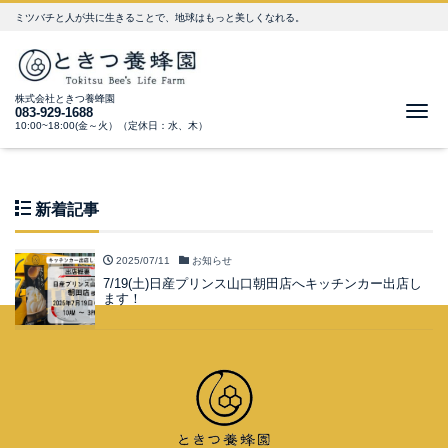
ミツバチと人が共に生きることで、地球はもっと美しくなれる。
株式会社ときつ養蜂園
Me
083-929-1688
10:00~18:00(金～火）（定休日：水、木）
新着記事
2025/07/11
お知らせ
7/19(土)日産プリンス山口朝田店へキッチンカー出店し
ます！