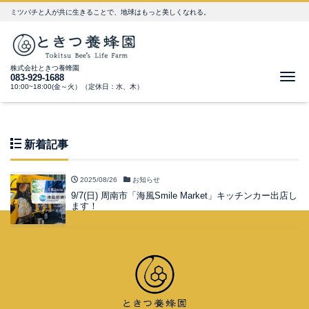
ミツバチと人が共に生きることで、地球はもっと美しくなれる。
株式会社ときつ養蜂園
Me
083-929-1688
10:00~18:00(金～火）（定休日：水、木）
新着記事
2025/08/26
お知らせ
9/7(日) 周南市「海風Smile Market」キッチンカー出店し
ます！