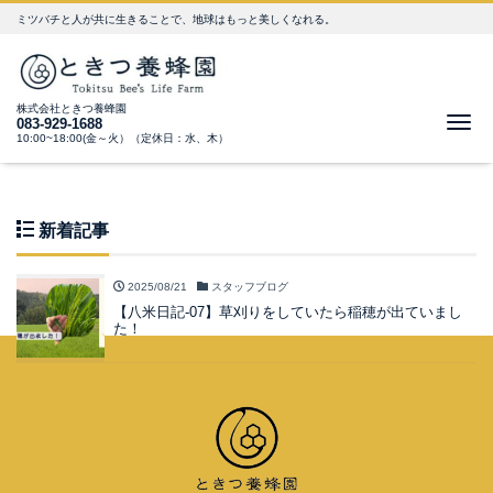
ミツバチと人が共に生きることで、地球はもっと美しくなれる。
株式会社ときつ養蜂園
Me
083-929-1688
10:00~18:00(金～火）（定休日：水、木）
新着記事
2025/08/21
スタッフブログ
【八米日記-07】草刈りをしていたら稲穂が出ていまし
た！