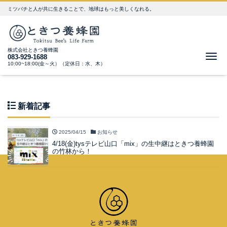
ミツバチと人が共に生きることで、地球はもっと美しくなれる。
株式会社ときつ養蜂園
Me
083-929-1688
10:00~18:00(金～火）（定休日：水、木）
新着記事
2025/04/15
お知らせ
4/18(金)tysテレビ山口「mix」の生中継はときつ養蜂園
の竹林から！