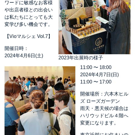
ワードに敏感なお客様
や出店者様との出会い
は私たちにとっても大
変学び多い機会です。
【Vioマルシェ Vol.7】
開催日時：
2024年4月6日(土)
2023年出展時の様子
11:00 〜 18:00
2024年4月7日(日)
11:00 〜 17:00
開催場所：六本木ヒル
ズ ローズガーデン
雨天・悪天候の場合は
ハリウッドビル４階へ
変更になります。
東京近郊にお住まいの