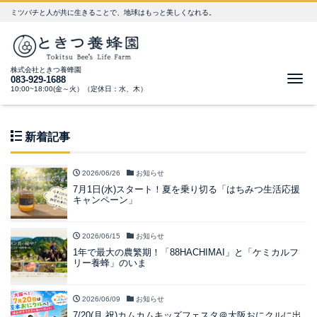
ミツバチと人が共に生きることで、地球はもっと美しくなれる。
株式会社ときつ養蜂園
Me
083-929-1688
10:00~18:00(金～火）（定休日：水、木）
新着記事
2026/06/26
お知らせ
7月1日(水)スタート！夏を乗り切る「はちみつ生活応援
キャンペーン」
2026/06/15
お知らせ
1年で最大の農繁期！「88HACHIMAI」と「ケミカルフ
リー養蜂」のいま
2026/06/09
お知らせ
7/20(月,祝)カムカムキッズフェスタ＠大阪おにクルに出