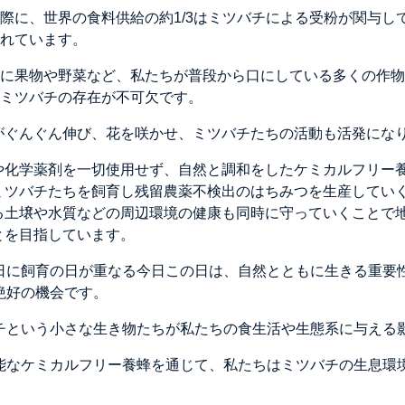
際に、世界の食料供給の約1/3はミツバチによる受粉が関与し
れています。
に果物や野菜など、私たちが普段から口にしている多くの作物
ミツバチの存在が不可欠です。
がぐんぐん伸び、花を咲かせ、ミツバチたちの活動も活発にな
や化学薬剤を一切使用せず、自然と調和をしたケミカルフリー
ミツバチたちを飼育し残留農薬不検出のはちみつを生産してい
る土壌や水質などの周辺環境の健康も同時に守っていくことで
とを目指しています。
日に飼育の日が重なる今日この日は、自然とともに生きる重要
絶好の機会です。
チという小さな生き物たちが私たちの食生活や生態系に与える
能なケミカルフリー養蜂を通じて、私たちはミツバチの生息環
。