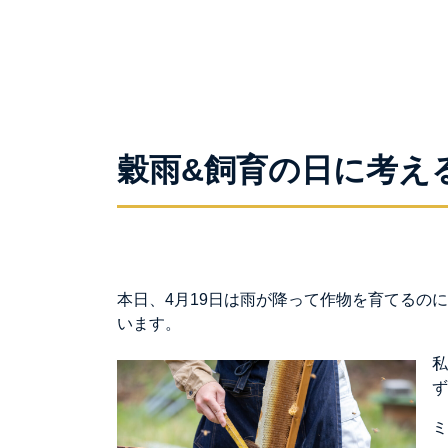
穀雨&飼育の日に考え
本日、4月19日は雨が降って作物を育てるの
います。
私
ず