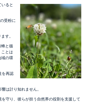
ていると
の受粉に
ります。
養蜂と循
くことは
地域の環
性を再認
影響は計り知れません。
境を守り、彼らが担う自然界の役割を支援して