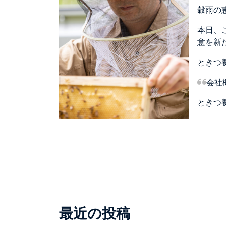
穀雨の
本日、
意を新
ときつ
会社
ときつ
最近の投稿