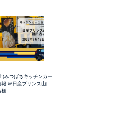
8(土)みつばちキッチンカー
情報 ＠日産プリンス山口
店様