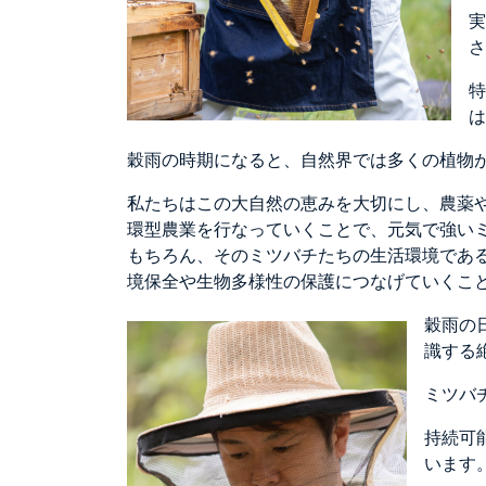
実
さ
特
は
穀雨の時期になると、自然界では多くの植物
私たちはこの大自然の恵みを大切にし、農薬
環型農業を行なっていくことで、元気で強い
もちろん、そのミツバチたちの生活環境であ
境保全や生物多様性の保護につなげていくこ
穀雨の
識する
ミツバ
持続可
います