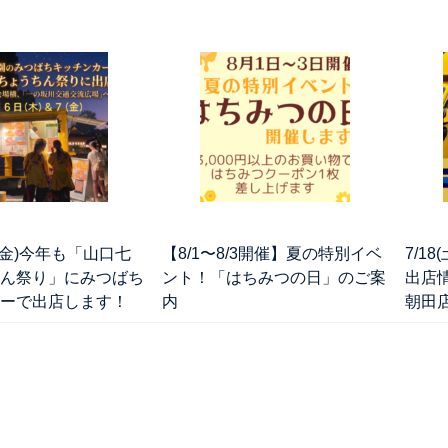
＆7(金)今年も「山口七
【8/1〜8/3開催】夏の特別イベ
7/1
ん祭り」にみつばち
ント！「はちみつの日」のご案
出店
ーで出店します！
内
朝田