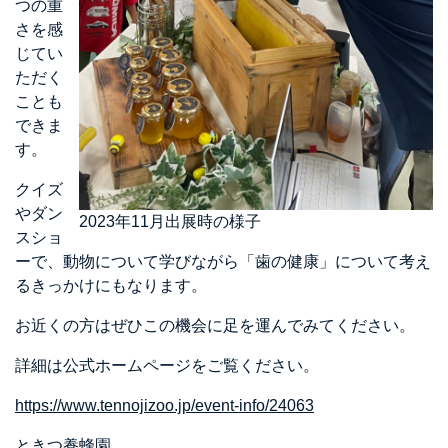
つの重
さを感
じてい
ただく
ことも
できま
す。
クイズ
やダン
2023年11月出展時の様子
スショ
ーで、動物について学びながら「歯の健康」について考え
るきっかけにもなります。
お近くの方はぜひこの機会に足を運んでみてください。
詳細は公式ホームページをご覧ください。
https://www.tennojizoo.jp/event-info/24063
ときつ養蜂園