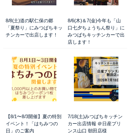
8/8(土)道の駅仁保の郷
8/6(木)＆7(金)今年も「山
「夏祭り」にみつばちキッ
口七夕ちょうちん祭り」に
チンカーで出店します！
みつばちキッチンカーで出
店します！
【8/1〜8/3開催】夏の特別
7/18(土)みつばちキッチン
イベント！「はちみつの
カー出店情報 ＠日産プリ
日」のご案内
ンス山口 朝田店様