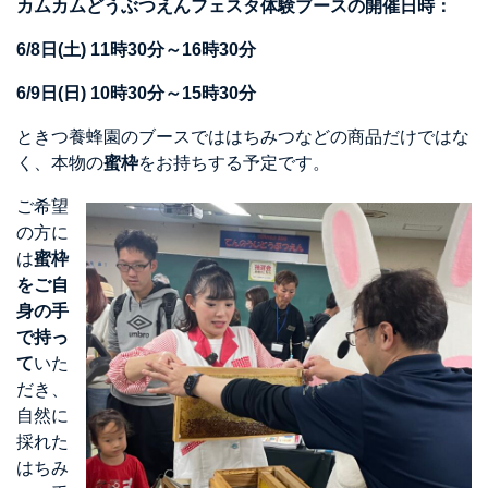
カムカムどうぶつえんフェスタ体験ブースの開催日時：
6/8日(土) 11時30分～16時30分
6/9日(日) 10時30分～15時30分
ときつ養蜂園のブースでははちみつなどの商品だけではな
く、本物の
蜜枠
をお持ちする予定です。
ご希望
の方に
は
蜜枠
をご自
身の手
で持っ
て
いた
だき、
自然に
採れた
はちみ