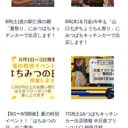
8/8(土)道の駅仁保の郷
8/6(木)＆7(金)今年も「山
「夏祭り」にみつばちキッ
口七夕ちょうちん祭り」に
チンカーで出店します！
みつばちキッチンカーで出
店します！
【8/1〜8/3開催】夏の特別
7/18(土)みつばちキッチン
イベント！「はちみつの
カー出店情報 ＠日産プリ
日」のご案内
ンス山口 朝田店様