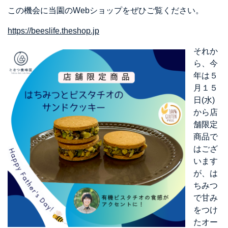
この機会に当園のWebショップをぜひご覧ください。
https://beeslife.theshop.jp
それか
ら、今
年は５
月１５
日(水)
から店
舗限定
商品で
はござ
います
が、は
ちみつ
で甘み
をつけ
たオー