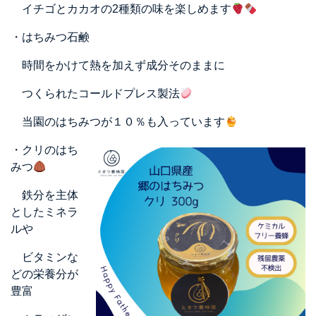
イチゴとカカオの2種類の味を楽しめます
・はちみつ石鹸
時間をかけて熱を加えず成分そのままに
つくられたコールドプレス製法
当園のはちみつが１０％も入っています
・クリのはち
みつ
鉄分を主体
としたミネラ
ルや
ビタミンな
どの栄養分が
豊富