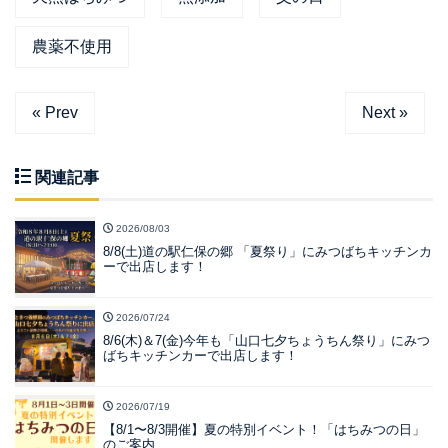
農薬不使用
« Prev
Next »
関連記事
2026/08/03
8/8(土)道の駅仁保の郷 「夏祭り」にみつばちキッチンカ
ーで出店します！
2026/07/24
8/6(木)＆7(金)今年も「山口七夕ちょうちん祭り」にみつ
ばちキッチンカーで出店します！
2026/07/19
【8/1〜8/3開催】夏の特別イベント！「はちみつの日」
のご案内