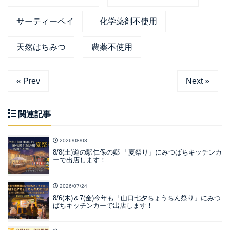
サーティーペイ
化学薬剤不使用
天然はちみつ
農薬不使用
« Prev
Next »
関連記事
2026/08/03
8/8(土)道の駅仁保の郷 「夏祭り」にみつばちキッチンカ
ーで出店します！
2026/07/24
8/6(木)＆7(金)今年も「山口七夕ちょうちん祭り」にみつ
ばちキッチンカーで出店します！