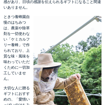
感があり、日頃の感謝を伝えられるギフトになること間違
いありません。
ときつ養蜂園自
慢のはちみつ
は、農薬や除草
剤を一切使わな
い「ケミカルフ
リー養蜂」で作
られており、上
質な味・風味を
味わっていただ
くために一切加
工していませ
ん。
大切な人に贈る
ギフトにおすす
めの、「愛情い
っぱいのはちみ