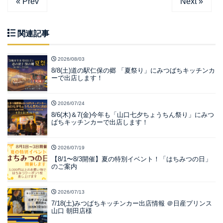
« Prev
Next »
関連記事
2026/08/03
8/8(土)道の駅仁保の郷 「夏祭り」にみつばちキッチンカ
ーで出店します！
2026/07/24
8/6(木)＆7(金)今年も「山口七夕ちょうちん祭り」にみつ
ばちキッチンカーで出店します！
2026/07/19
【8/1〜8/3開催】夏の特別イベント！「はちみつの日」
のご案内
2026/07/13
7/18(土)みつばちキッチンカー出店情報 ＠日産プリンス
山口 朝田店様