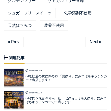
グルテンフリー
ケミカルフリー養蜂
シュガーフリースイーツ
化学薬剤不使用
天然はちみつ
農薬不使用
« Prev
Next »
関連記事
2026/08/03
8/8(土)道の駅仁保の郷 「夏祭り」にみつばちキッチンカ
ーで出店します！
2026/07/24
8/6(木)＆7(金)今年も「山口七夕ちょうちん祭り」にみつ
ばちキッチンカーで出店します！