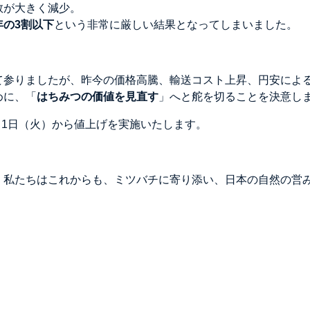
数が大きく減少。
年の
3
割以下
という非常に厳しい結果となってしまいました。
て参りましたが、昨今の価格高騰、輸送コスト上昇、円安によ
めに、「
はちみつの価値を見直す
」へと舵を切ることを決意し
月1日（火）から値上げを実施いたします。
、私たちはこれからも、ミツバチに寄り添い、日本の自然の営