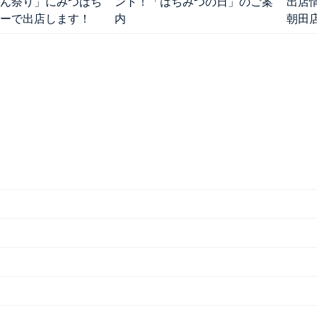
ん祭り」にみつばち
ント！「はちみつの日」のご案
出店
ーで出店します！
内
朝田