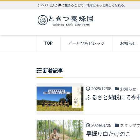
ミツバチと人が共に生きることで、地球はもっと美しくなれる。
TOP
ビーとぴあビレッジ
お知らせ
新着記事
2025/12/08
お知らせ
ふるさと納税にて令
2024/01/25
スタッフブ
早掘り白たけのこ