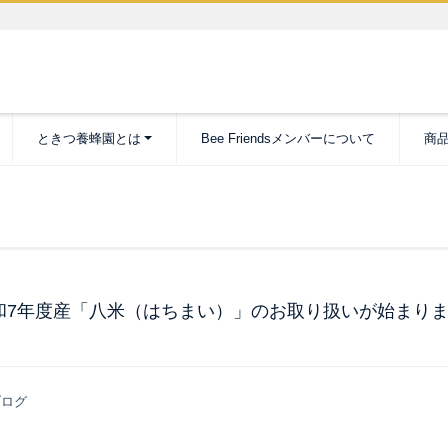
ときつ養蜂園とは
Bee Friendsメンバーについて
商
和7年度産「八米（はちまい）」のお取り扱いが始まり
ログ