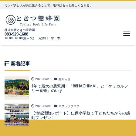
ミツバチと人が共に生きることで、地球はもっと美しくなれる。
株式会社ときつ養蜂園
Me
083-929-1688
10:00~18:00(金～火）（定休日：水、木）
新着記事
2026/06/15
お知らせ
1年で最大の農繁期！「88HACHIMAI」と「ケミカルフ
リー養蜂」のいま
2025/06/06
スタッフブログ
【地域活動レポート】仁保小学校で子どもたちからの感
動プレゼン！