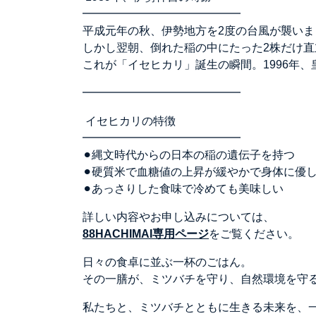
━━━━━━━━━━━━━━
平成元年の秋、伊勢地方を2度の台風が襲い
しかし翌朝、倒れた稲の中にたった2株だけ
これが「イセヒカリ」誕生の瞬間。1996年
━━━━━━━━━━━━━━
イセヒカリの特徴
━━━━━━━━━━━━━━
⚫︎縄文時代からの日本の稲の遺伝子を持つ
⚫︎硬質米で血糖値の上昇が緩やかで身体に優
⚫︎あっさりした食味で冷めても美味しい
詳しい内容やお申し込みについては、
88HACHIMAI専用ページ
をご覧ください。
日々の食卓に並ぶ一杯のごはん。
その一膳が、ミツバチを守り、自然環境を守
私たちと、ミツバチとともに生きる未来を、