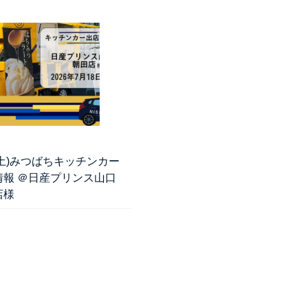
8(土)みつばちキッチンカー
情報 ＠日産プリンス山口
店様