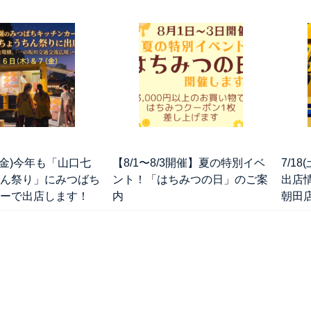
＆7(金)今年も「山口七
【8/1〜8/3開催】夏の特別イベ
7/1
ん祭り」にみつばち
ント！「はちみつの日」のご案
出店
ーで出店します！
内
朝田