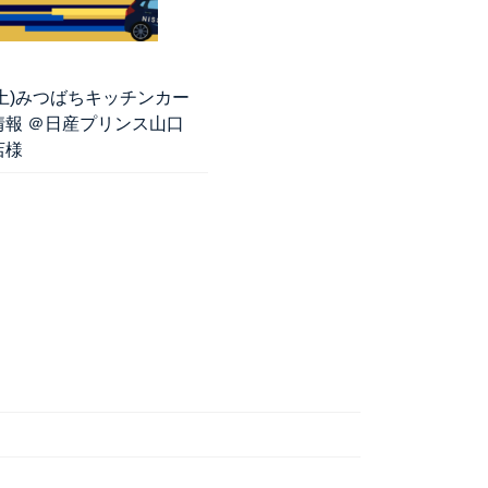
8(土)みつばちキッチンカー
情報 ＠日産プリンス山口
店様