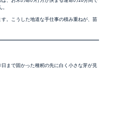
ば、お米の命の行方が決まる運命の10分間で
ん。
ます。こうした地道な手仕事の積み重ねが、苗
昨日まで固かった種籾の先に白く小さな芽が見