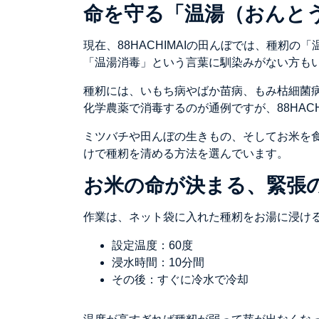
命を守る「温湯（おんと
現在、88HACHIMAIの田んぼでは、種籾の
「温湯消毒」という言葉に馴染みがない方も
種籾には、いもち病やばか苗病、もみ枯細菌
化学農薬で消毒するのが通例ですが、88HACHI
ミツバチや田んぼの生きもの、そしてお米を
けで種籾を清める方法を選んでいます。
お米の命が決まる、緊張の
作業は、ネット袋に入れた種籾をお湯に浸け
設定温度：60度
浸水時間：10分間
その後：すぐに冷水で冷却