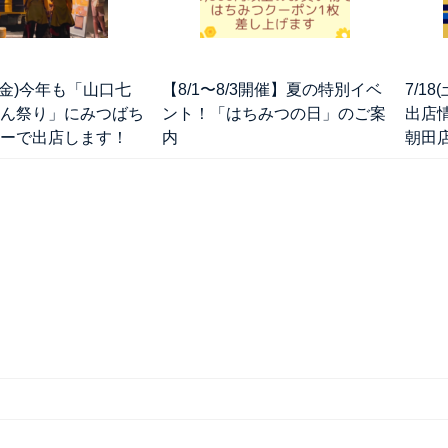
＆7(金)今年も「山口七
【8/1〜8/3開催】夏の特別イベ
7/1
ん祭り」にみつばち
ント！「はちみつの日」のご案
出店
ーで出店します！
内
朝田